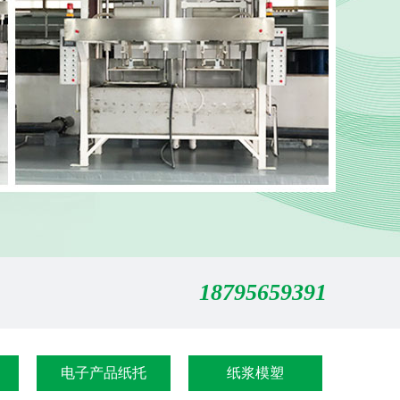
18795659391
电子产品纸托
纸浆模塑